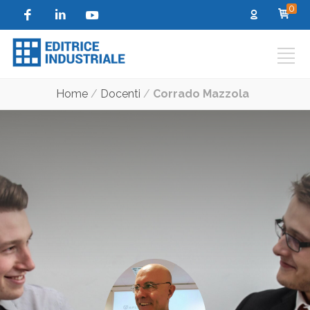
0
Home
/
Docenti
/
Corrado Mazzola