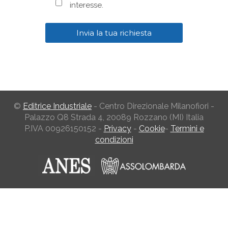
interesse.
©
Editrice Industriale
- Centro Direzionale Milanofiori -
Palazzo Q8 Strada 4, 20089 Rozzano (MI) Italia
P.IVA 00926150152 -
Privacy
-
Cookie
-
Termini e
condizioni