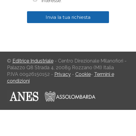
interesse.
©
Editrice Industriale
- Centro Direzionale Milanofiori -
Palazzo Q8 Strada 4, 20089 Rozzano (MI) Italia
P.IVA 00926150152 -
Privacy
-
Cookie
-
Termini e
condizioni