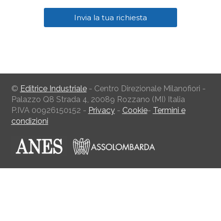
©
Editrice Industriale
- Centro Direzionale Milanofiori -
Palazzo Q8 Strada 4, 20089 Rozzano (MI) Italia
P.IVA 00926150152 -
Privacy
-
Cookie
-
Termini e
condizioni