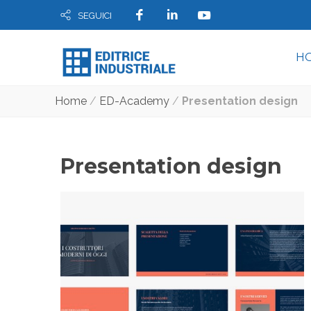
SEGUICI
H
Home
/
ED-Academy
/
Presentation design
Presentation design