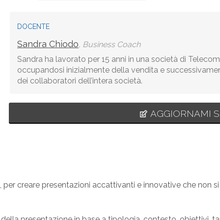
DOCENTE
Sandra Chiodo
, Business Coach
Sandra ha lavorato per 15 anni in una società di Teleco
occupandosi inizialmente della vendita e successivame
dei collaboratori dell’intera società.
AGGIORNAMI S
 per creare presentazioni accattivanti e innovative che non si
lla presentazione in base a tipologia, contesto, obiettivi, ta