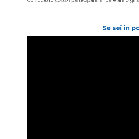
Con questo corso i partecipanti impareranno gli st
Se sei in p