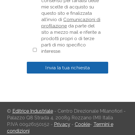
consenso per l’analisi delle
mie scelte di acquisto su
questo sito e finalizzata
all’invio di
Comunicazioni di
profilazione
da parte del
sito a mezzo mail e riferite a
prodotti propri o di terze
parti di mio specifico
interesse.
©
Editrice Industriale
- Centro Direzionale Milanofiori -
Palazzo Q8 Strada 4, 20089 Rozzano (MI) Italia
P.IVA 00926150152 -
Privacy
-
Cookie
-
Termini e
condizioni