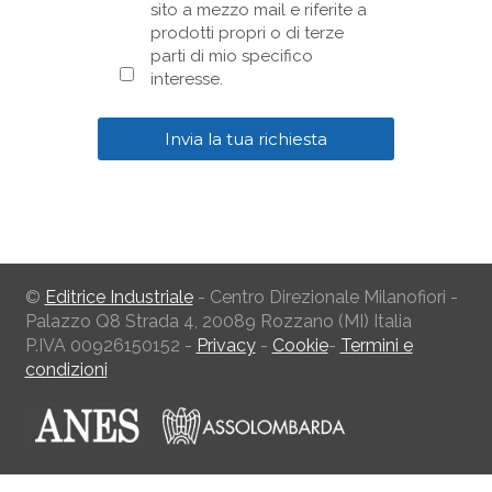
sito a mezzo mail e riferite a
prodotti propri o di terze
parti di mio specifico
interesse.
©
Editrice Industriale
- Centro Direzionale Milanofiori -
Palazzo Q8 Strada 4, 20089 Rozzano (MI) Italia
P.IVA 00926150152 -
Privacy
-
Cookie
-
Termini e
condizioni