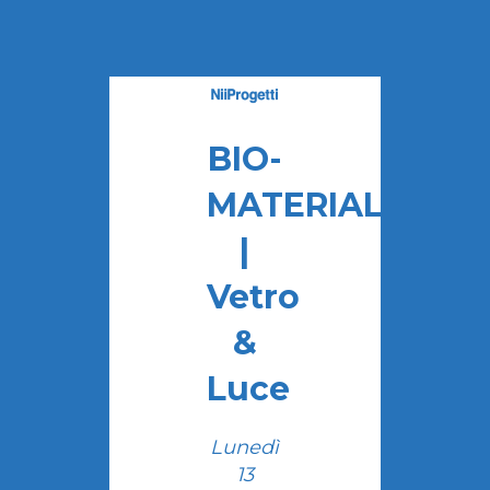
BIO-
MATERIALS
|
Vetro
&
Luce
Lunedì
13