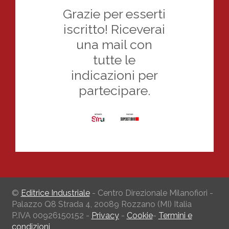
Grazie per esserti
iscritto! Riceverai
una mail con
tutte le
indicazioni per
partecipare.
©
Editrice Industriale
- Centro Direzionale Milanofiori -
Palazzo Q8 Strada 4, 20089 Rozzano (MI) Italia
P.IVA 00926150152 -
Privacy
-
Cookie
-
Termini e
condizioni