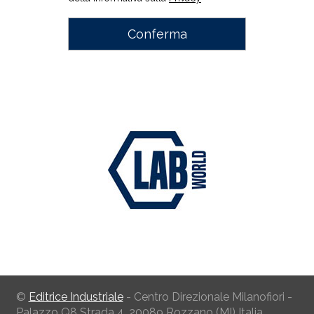
©
Editrice Industriale
- Centro Direzionale Milanofiori -
Palazzo Q8 Strada 4, 20089 Rozzano (MI) Italia