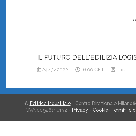
T
IL FUTURO DELL'EDILIZIA LOGIS
24/3/2022
16:00 CET
1 ora
©
Editrice Industriale
- Centro Direzionale Milanofi
P.IVA 00926150152 -
Privacy
-
Cookie
-
Termini e c