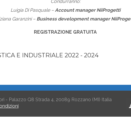
Condurranno:
Luigia Di Pasquale –
Account manager NiiProgetti
iziana Garanzini –
Business
d
evelopment manager NiiProget
REGISTRAZIONE GRATUITA
TICA E INDUSTRIALE 2022 - 2024
ori - Palazzo Q8 Strada 4, 20089 Rozzano (MI) Italia
ondizioni