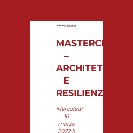
MASTERCLASS
–
ARCHITETTURA
E
RESILIENZA
Mercoledì
16
marzo
2022 ||