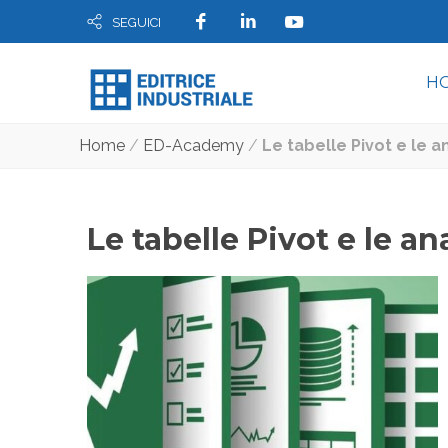
SEGUICI
H
Home
/
ED-Academy
/
Le tabelle Pivot e le an
Le tabelle Pivot e le ana