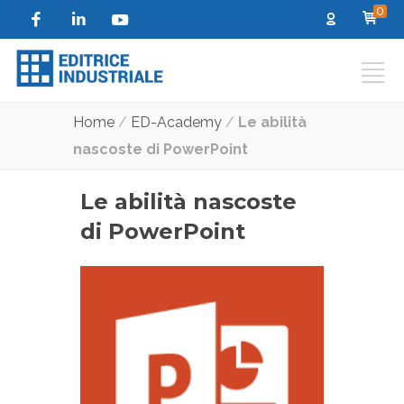
0
Home
/
ED-Academy
/
Le abilità
nascoste di PowerPoint
Le abilità nascoste
di PowerPoint