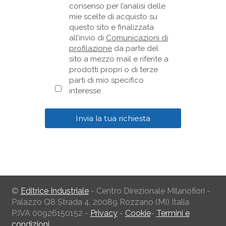
consenso per l’analisi delle
mie scelte di acquisto su
questo sito e finalizzata
all’invio di
Comunicazioni di
profilazione
da parte del
sito a mezzo mail e riferite a
prodotti propri o di terze
parti di mio specifico
interesse.
©
Editrice Industriale
- Centro Direzionale Milanofiori -
Palazzo Q8 Strada 4, 20089 Rozzano (MI) Italia
P.IVA 00926150152 -
Privacy
-
Cookie
-
Termini e
condizioni