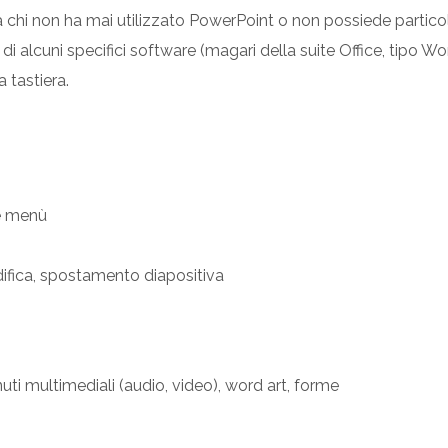
e a chi non ha mai utilizzato PowerPoint o non possiede parti
e di alcuni specifici software (magari della suite Office, tipo 
 tastiera.
re menù
difica, spostamento diapositiva
enuti multimediali (audio, video), word art, forme