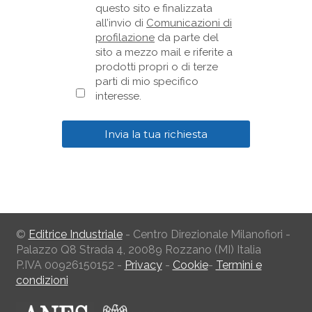
questo sito e finalizzata
all’invio di
Comunicazioni di
profilazione
da parte del
sito a mezzo mail e riferite a
prodotti propri o di terze
parti di mio specifico
interesse.
©
Editrice Industriale
- Centro Direzionale Milanofiori -
Palazzo Q8 Strada 4, 20089 Rozzano (MI) Italia
P.IVA 00926150152 -
Privacy
-
Cookie
-
Termini e
condizioni