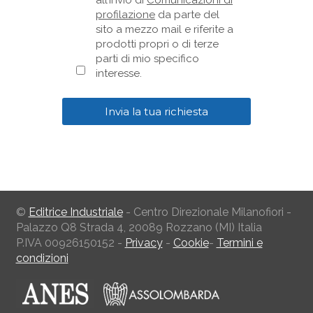
profilazione
da parte del
sito a mezzo mail e riferite a
prodotti propri o di terze
parti di mio specifico
interesse.
©
Editrice Industriale
- Centro Direzionale Milanofiori -
Palazzo Q8 Strada 4, 20089 Rozzano (MI) Italia
P.IVA 00926150152 -
Privacy
-
Cookie
-
Termini e
condizioni