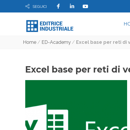
SEGUICI
H
Home
/
ED-Academy
/
Excel base per reti di 
Excel base per reti di 