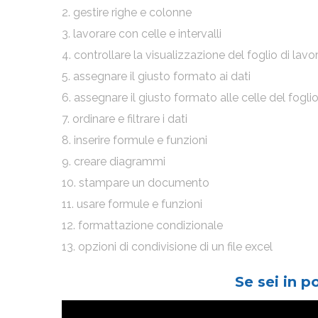
2. gestire righe e colonne
3. lavorare con celle e intervalli
4. controllare la visualizzazione del foglio di lavo
5. assegnare il giusto formato ai dati
6. assegnare il giusto formato alle celle del foglio
7. ordinare e filtrare i dati
8. inserire formule e funzioni
9. creare diagrammi
10. stampare un documento
11. usare formule e funzioni
12. formattazione condizionale
13. opzioni di condivisione di un file excel
Se sei in p