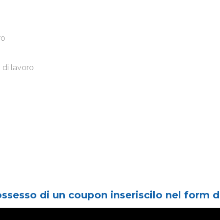
ro
 di lavoro
ossesso di un coupon inseriscilo nel form d